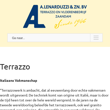
Skip
to
content
Ga naar...
Terrazzo
Italiaans Vakmanschap
“Terrazzowerk is ambacht, dat al eeuwenlang door echte vakmensen
wordt uitgevoerd. De techniek komt van origine uit Italië, maar is door
de tijd heen tot over de hele wereld verspreid. In de jaren na de
tweede wereldoorlog beleefde het terrazzowerk, ook wel granito
genoemd, een opleving, die ontaardde in een soort wildgroei. De