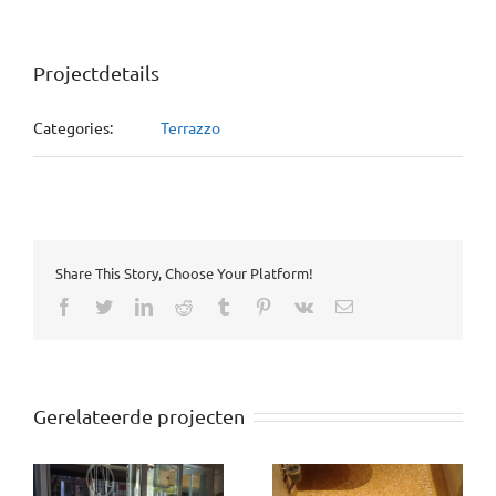
Projectdetails
Categories:
Terrazzo
Share This Story, Choose Your Platform!
Facebook
Twitter
LinkedIn
Reddit
Tumblr
Pinterest
Vk
Email
Gerelateerde projecten