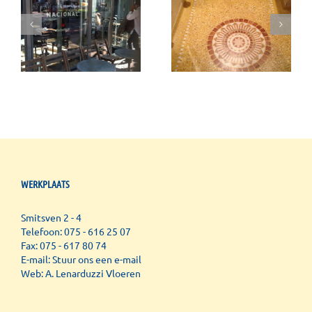
te
Terrazzo
Terrazzo
badkamervloer
WERKPLAATS
Smitsven 2 - 4
Telefoon: 075 - 616 25 07
Fax: 075 - 617 80 74
E-mail:
Stuur ons een e-mail
Web:
A. Lenarduzzi Vloeren